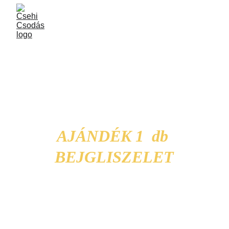
DECEMBER 
15.
AJÁNDÉK 1  db 
BEJGLISZELET
Mutasd fel kedvezményünket mai napon 
(2023.12.15.) 
a 
Termelői Udvaron 
(Szombathely Rumi út 97., 14:00-19:00.) 
és vásárlásod mellé egy AJÁNDÉK 